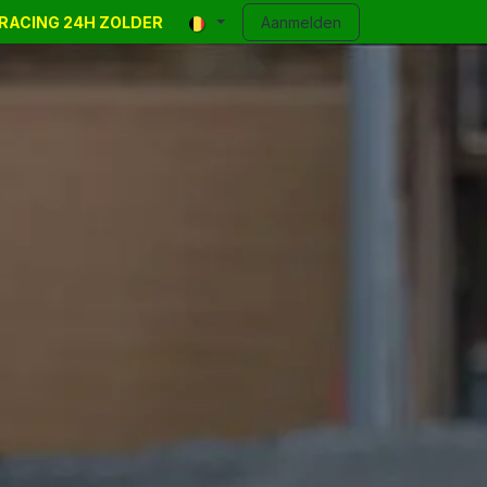
R-RACING 24H ZOLDER
y Events
Classifieds
Contact
Aanmelden
Blog
Help