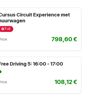
Cursus Circuit Experience met
huurwagen
Full
798,60
€
Price:
Free Driving 5: 16:00 - 17:00
108,12
€
Price: