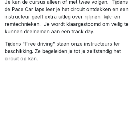
Je kan de cursus alleen of met twee volgen. Tijdens
de Pace Car laps leer je het circuit ontdekken en een
instructeur geeft extra uitleg over rijlijnen, kijk- en
remtechnieken. Je wordt klaargestoomd om veilig te
kunnen deelnemen aan een track day.
Tijdens "Free driving" staan onze instructeurs ter
beschikking. Ze begeleiden je tot je zelfstandig het
circuit op kan.
CURSUS CIRCUIT EXPERIENCE - HUURWAGEN
Huurwagens worden altijd gedeeld door twee rijders,
afhankelijk van beschikbaarheid. Effectieve rijtijd blijft
hetzelfde voor elke rijder:
+-25 mins Pace Car laps
1 uur Free Driving tussen 10:00 - 12:00 met
instructeur