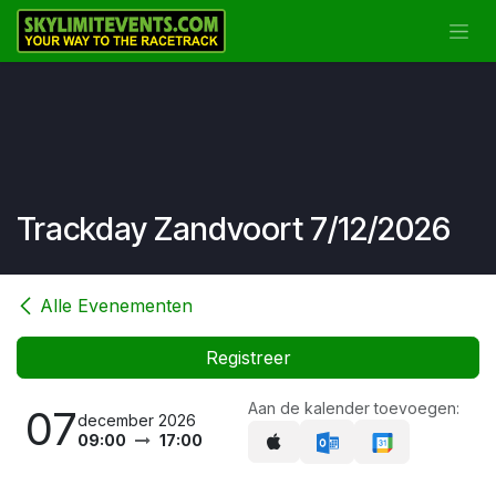
Overslaan naar inhoud
Trackday Zandvoort 7/12/2026
Alle Evenementen
Registreer
Aan de kalender toevoegen:
07
december 2026
09:00
17:00