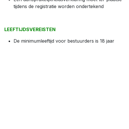
tijdens de registratie worden ondertekend
LEEFTIJDSVEREISTEN
De minimumleeftijd voor bestuurders is 18 jaar
Met een geldige racelicentie is de minimumleeftijd
voor bestuurders 16 jaar
Passagiers moeten minstens 16 jaar oud zijn (geen
licentie vereist)
EERSTE KEER TRACKDAY?
Wij raden bestuurders die nog nooit aan een trackday
hebben deelgenomen aan om zich in te schrijven voor
de Circuit Experience Course op Circuit Zolder, waarin
rijgedrag op het circuit, veiligheidsprocedures en ideale