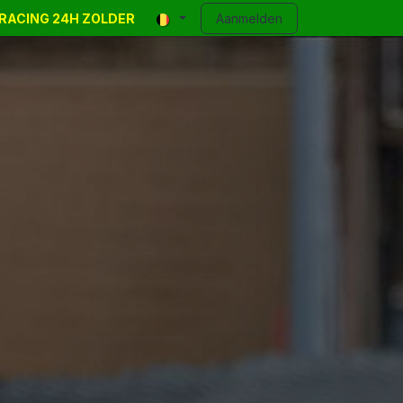
R-RACING 24H ZOLDER
y Events
Classifieds
Contact
Aanmelden
Blog
Help