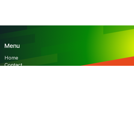
Menu
Home
Contact
Allgemeine Geschäftsbedingungen
Über Skylimit Events
Skylimit Events, Where passion for speed becomes
reality.
From thrilling driving experiences to unforgettable
racing events, we bring adrenaline and excitement to