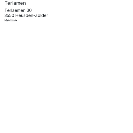
Terlamen
Terlaemen 30
3550 Heusden-Zolder
België
Routebeschrijving
Organisator
Skylimitevents
administration@skylimitevents.com
Menu