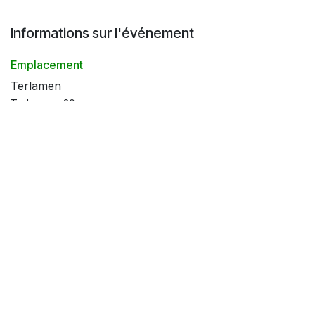
Informations sur l'événement
Emplacement
Terlamen
Terlaemen 30
3550 Heusden-Zolder
Belgique
Obtenir l'itinéraire
Organisateur
Skylimitevents
administration@skylimitevents.com