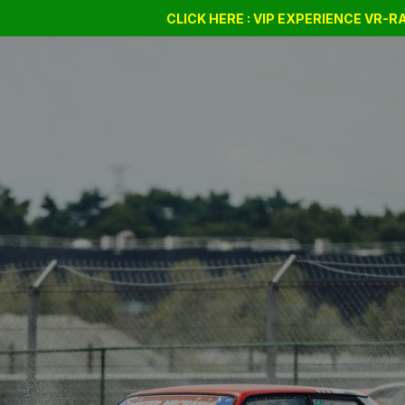
Drift Days
Cursus
CLICK HERE : VIP EXPERIENCE VR-
BSSC
Bon cadeau
Company