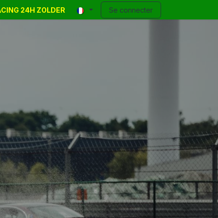
RACING 24H ZOLDER
 Events
Annonces
Contact
Se connecter
Blog
Help