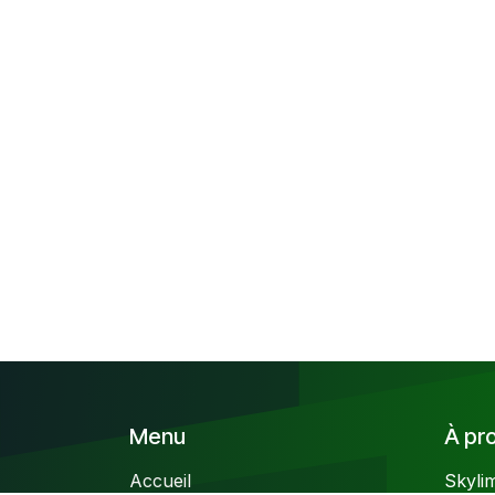
Menu
À pro
Accueil
Skyli