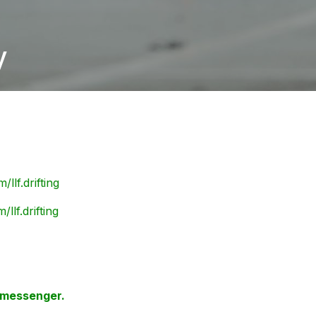
y
llf.drifting
llf.drifting
k messenger.