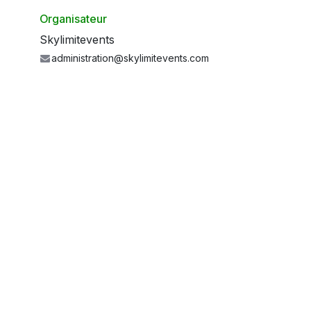
Organisateur
Skylimitevents
administration@skylimitevents.com