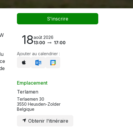
S'inscrire
MW
18
août 2026
13:00
17:00
du
Ajouter au calendrier :
nce
 de
Emplacement
Terlamen
Terlaemen 30
3550 Heusden-Zolder
Belgique
Obtenir l'itinéraire