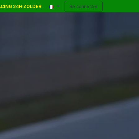
RACING 24H ZOLDER
 Events
Annonces
Contact
Se connecter
Blog
Help