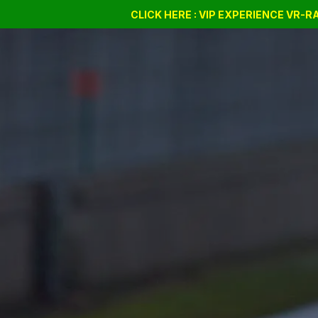
Drift Days
Cursus
CLICK HERE : VIP EXPERIENCE VR-
BSSC
Bon cadeau
Company