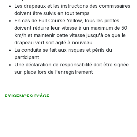
Les drapeaux et les instructions des commissaires
doivent être suivis en tout temps
En cas de Full Course Yellow, tous les pilotes
doivent réduire leur vitesse à un maximum de 50
km/h et maintenir cette vitesse jusqu'à ce que le
drapeau vert soit agité à nouveau.
La conduite se fait aux risques et périls du
participant
Une déclaration de responsabilité doit être signée
sur place lors de l'enregistrement
EXIGENCES D'ÂGE
L'âge minimum pour conduire est de 18 ans
Avec une licence de course valide, l'âge minimum
pour les conducteurs est de 16 ans
Les passagers doivent avoir au moins 16 ans