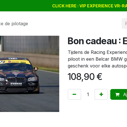
Drift Days
Cursus
CLICK HERE : VIP EXPERIENCE VR-
BSSC
Bon cadeau
Company
e de pilotage
Bon cadeau : 
Tijdens de Racing Experien
piloot in een Belcar BMW ge
geschenk voor elke autospo
108,90
€
Aj