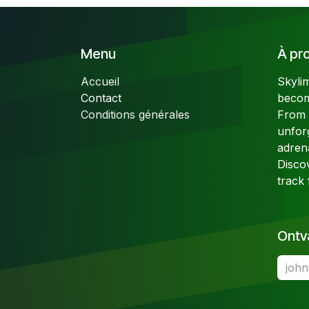
Menu
À pro
Accueil
Skyli
Contact
becom
Conditions générales
From t
unfor
adren
Disco
track 
Ontv