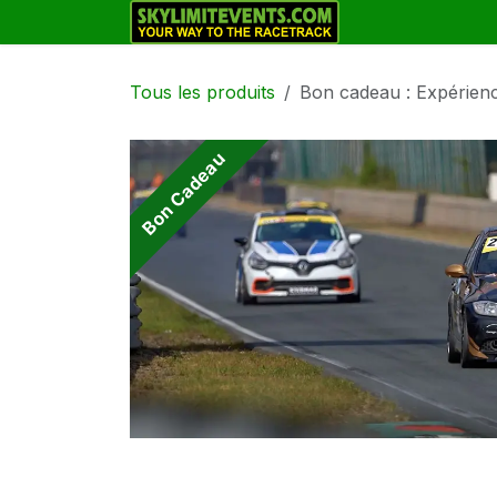
Se rendre au contenu
Track Days
Tous les produits
Bon cadeau : Expérienc
Bon Cadeau