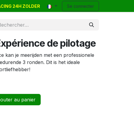
RACING 24H ZOLDER
 Events
Annonces
Contact
Se connecter
Blog
Help
Expérience de pilotage
ce kan je meerijden met een professionele
durende 3 ronden. Dit is het ideale
rtliefhebber!
outer au panier